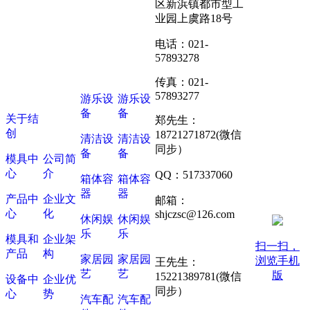
区新浜镇都市型工
业园上虞路18号
电话：021-
57893278
模具中
产品中
心
心
世界杯
传真：021-
(中国)
57893277
游乐设
游乐设
备
备
关于结
关于结
郑先生：
创
创
18721271872(微信
清洁设
清洁设
同步）
备
备
模具中
公司简
心
介
QQ：517337060
箱体容
箱体容
器
器
产品中
企业文
邮箱：
心
化
shjczsc@126.com
休闲娱
休闲娱
乐
乐
模具和
企业架
扫一扫，
产品
构
家居园
家居园
浏览手机
王先生：
艺
艺
版
15221389781(微信
设备中
企业优
同步）
心
势
汽车配
汽车配