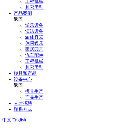
工程机械
其它类别
产品案例
返回
游乐设备
清洁设备
箱体容器
休闲娱乐
家居园艺
汽车配件
工程机械
其它类别
模具和产品
设备中心
返回
模具生产
产品生产
人才招聘
联系方式
中文
|
English