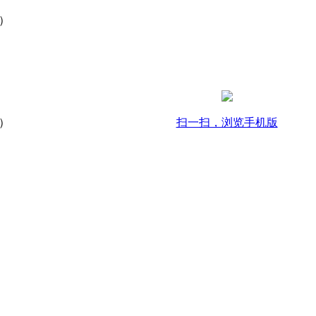
步）
步）
扫一扫，浏览手机版