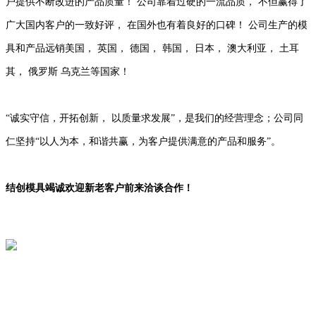
户提供不断改进的产品质量！ 公司靠着过硬的一流品质， 不但赢得了
广大国内客户的一致好评， 在国外也有着良好的口碑！ 公司生产的模
具和产品远销美国， 英国， 德国， 韩国， 日本， 澳大利亚， 土耳
其， 俄罗斯 乌克兰等国家！
“诚实守信，开拓创新， 以质量求发展”，是我们的经营理念；公司同
仁坚持“以人为本，和谐共赢，为客户提供满意的产品和服务”。
结创模具竭诚欢迎新老客户前来洽谈合作！