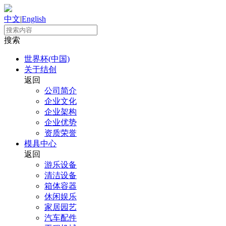
中文
|
English
搜索
世界杯(中国)
关于结创
返回
公司简介
企业文化
企业架构
企业优势
资质荣誉
模具中心
返回
游乐设备
清洁设备
箱体容器
休闲娱乐
家居园艺
汽车配件