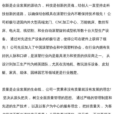
创新是企业发展的源动力， 科技是创新的灵魂，结创人一直坚持走科
技创新的道路， 以确保结创模具在滚塑行业内不断保持技术领先！ 公
司积极引进国内外大型高端龙门、CNC加工中心、万能铣床、数控车
床、电火花、线切割、和全自动滚塑旋转成型机等数十台大型生产设
备。 通过对先进生产设备的积极引进，使得公司在硬件上获得了领
先！ 公司先后加入了中国滚塑协会和中国塑料协会，在行业内拥有良
好的人脉和口碑，是滚塑行业内是最具潜力和资质的供应商之一。 从
设计到加工生产均为精英团队，尤其在洗地机、教玩游乐设备、皮划
艇、家具、箱体、园林园艺等领域更是行业翘楚。
质量是企业发展的生命线， 公司一贯秉承没有质量就没有发展的理念!
坚决从源头把关， 树立全面质量管理的思想。 通过严格的管理制度和
先进的生产技术， 以及以客户为中心的服务理念， 把好质量关， 为客