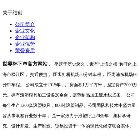
关于结创
公司简介
企业文化
企业架构
企业优势
荣誉资质
世界杯下单官方网站
， 坐落于历史悠久，素有“上海之根”称呼的上
海市松江区， 交通便捷， 距离虹桥机场30分钟车程， 距离浦东机场60
分钟车程。 公司成立于2015年，厂房面积1万平方米，固定资产2000万
元。拥有滚塑模具加工设备20余台，滚塑制品加工流水线15条。 公司
每年生产1200套滚塑模具，800吨滚塑制品。公司团队和技术中坚力量
皆从事滚塑行业数十年， 是一家致力于滚塑行业20余年，集科学研
究、设计开发、生产制造、贸易投资于一体的现代化经济联合实体。