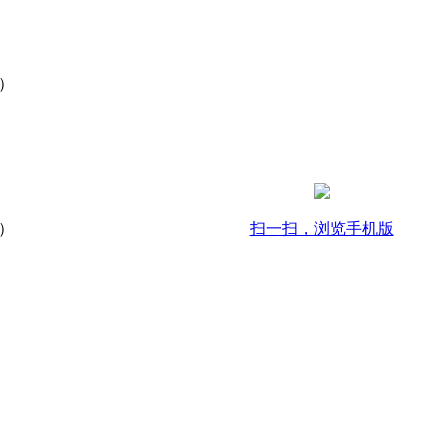
步）
步）
扫一扫，浏览手机版