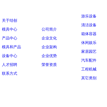
模具中心
世界杯(中国)
游乐设备
关于结创
关于结创
清洁设备
模具中心
公司简介
箱体容器
产品中心
企业文化
休闲娱乐
模具和产品
企业架构
家居园艺
设备中心
企业优势
汽车配件
人才招聘
荣誉资质
工程机械
联系方式
其它类别