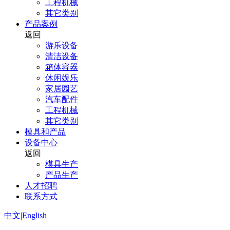
工程机械
其它类别
产品案例
返回
游乐设备
清洁设备
箱体容器
休闲娱乐
家居园艺
汽车配件
工程机械
其它类别
模具和产品
设备中心
返回
模具生产
产品生产
人才招聘
联系方式
中文
|
English