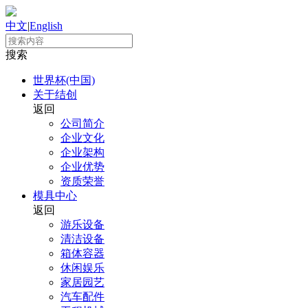
中文
|
English
搜索
世界杯(中国)
关于结创
返回
公司简介
企业文化
企业架构
企业优势
资质荣誉
模具中心
返回
游乐设备
清洁设备
箱体容器
休闲娱乐
家居园艺
汽车配件