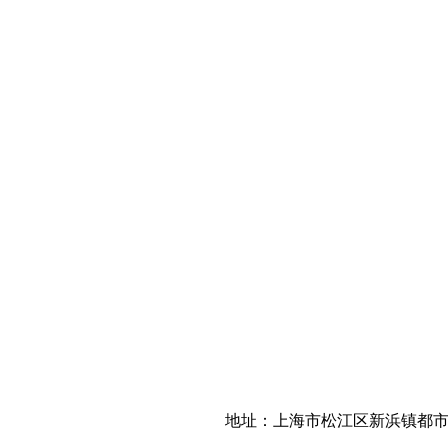
联系方式
地址：上海市松江区新浜镇都市